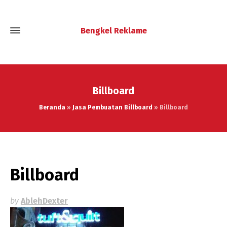
Bengkel Reklame
Billboard
Beranda
»
Jasa Pembuatan Billboard
»
Billboard
Billboard
by
AblehDexter