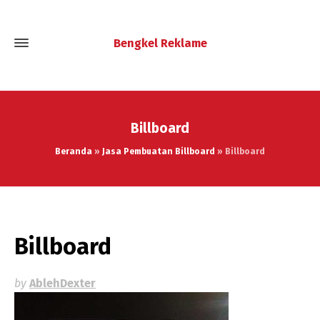
Bengkel Reklame
Billboard
Beranda
»
Jasa Pembuatan Billboard
»
Billboard
Billboard
by
AblehDexter