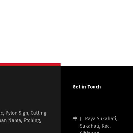
Get in Touch
, Pylon Sign, Cutting
Jl. Raya Sukahati,
apan Nama, Etching,
Sukahati, Kec.