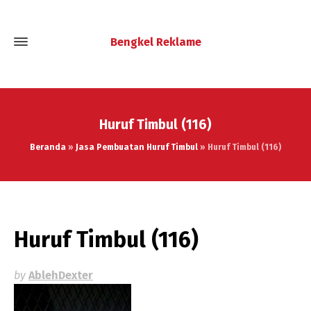
Bengkel Reklame
Huruf Timbul (116)
Beranda
»
Jasa Pembuatan Huruf Timbul
»
Huruf Timbul (116)
Huruf Timbul (116)
by
AblehDexter