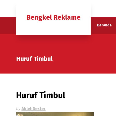
Bengkel Reklame
Beranda
Huruf Timbul
Huruf Timbul
by
AblehDexter