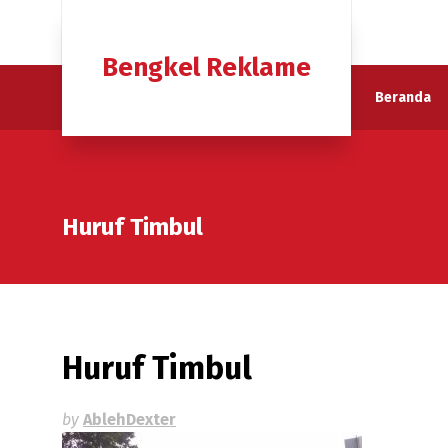
Bengkel Reklame
Beranda
Huruf Timbul
Huruf Timbul
by
AblehDexter