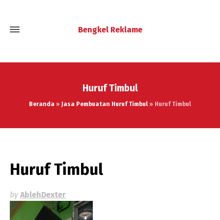
Bengkel Reklame
Huruf Timbul
Beranda
»
Jasa Pembuatan Huruf Timbul
»
Huruf Timbul
Huruf Timbul
by
AblehDexter