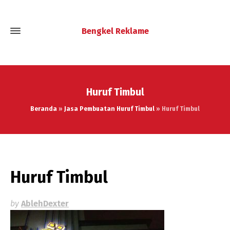
Bengkel Reklame
Huruf Timbul
Beranda
»
Jasa Pembuatan Huruf Timbul
»
Huruf Timbul
Huruf Timbul
by
AblehDexter