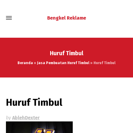
Bengkel Reklame
Huruf Timbul
Beranda
»
Jasa Pembuatan Huruf Timbul
»
Huruf Timbul
Huruf Timbul
by
AblehDexter