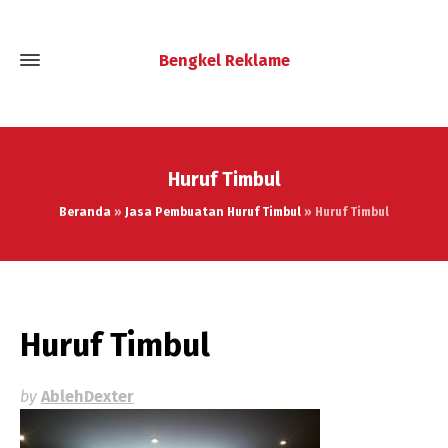
Bengkel Reklame
Huruf Timbul
Beranda
»
Jasa Pembuatan Huruf Timbul
»
Huruf Timbul
Huruf Timbul
by
AblehDexter