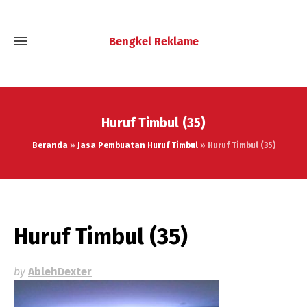
Bengkel Reklame
Huruf Timbul (35)
Beranda
»
Jasa Pembuatan Huruf Timbul
»
Huruf Timbul (35)
Huruf Timbul (35)
by
AblehDexter