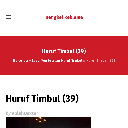
Bengkel Reklame
Huruf Timbul (39)
Beranda
»
Jasa Pembuatan Huruf Timbul
»
Huruf Timbul (39)
Huruf Timbul (39)
by
AblehDexter