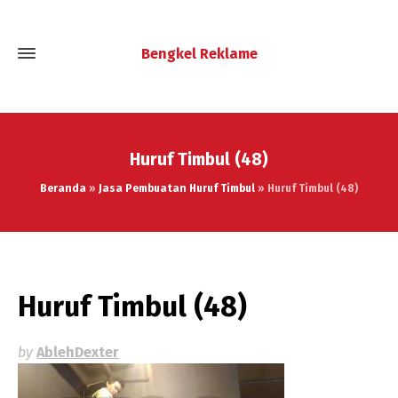
Bengkel Reklame
Huruf Timbul (48)
Beranda
»
Jasa Pembuatan Huruf Timbul
»
Huruf Timbul (48)
Huruf Timbul (48)
by
AblehDexter