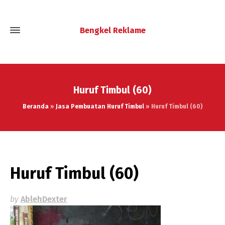
Bengkel Reklame
Huruf Timbul (60)
Beranda
»
Jasa Pembuatan Huruf Timbul
»
Huruf Timbul (60)
Huruf Timbul (60)
by
AblehDexter