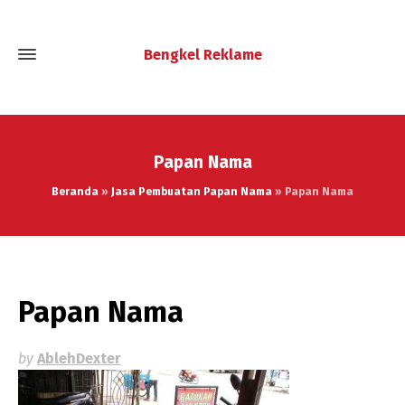
Bengkel Reklame
Papan Nama
Beranda
»
Jasa Pembuatan Papan Nama
»
Papan Nama
Papan Nama
by
AblehDexter