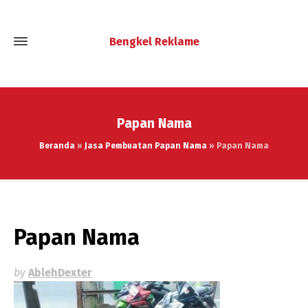
Bengkel Reklame
Papan Nama
Beranda
»
Jasa Pembuatan Papan Nama
»
Papan Nama
Papan Nama
by
AblehDexter